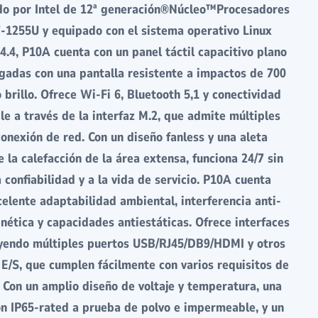
do por Intel de 12ª generación®Núcleo™Procesadores
7-1255U y equipado con el sistema operativo Linux
.4, P10A cuenta con un panel táctil capacitivo plano
lgadas con una pantalla resistente a impactos de 700
o brillo. Ofrece Wi-Fi 6, Bluetooth 5,1 y conectividad
e a través de la interfaz M.2, que admite múltiples
onexión de red. Con un diseño fanless y una aleta
 la calefacción de la área extensa, funciona 24/7 sin
a confiabilidad y a la vida de servicio. P10A cuenta
elente adaptabilidad ambiental, interferencia anti-
nética y capacidades antiestáticas. Ofrece interfaces
luyendo múltiples puertos USB/RJ45/DB9/HDMI y otros
 E/S, que cumplen fácilmente con varios requisitos de
 Con un amplio diseño de voltaje y temperatura, una
ón IP65-rated a prueba de polvo e impermeable, y un