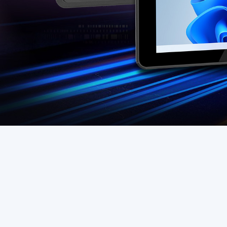
Al aire libre rugoso
Mano rugosa
T2 Ultra Android 10,95"
H68T Andro
P2 Pro Android 6,78"
T1 MAX Android 10,95"
T1 Android 8,68"
P1 Android 6,56"