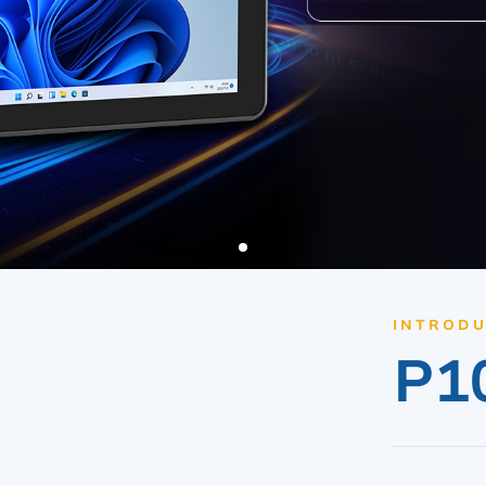
Terminal de Linux
id 6,56”
V12R Linux 10,1"
V80J Linux 8"
V10J Linux 10,1"
M80J Linux 8”
INTRODU
P1