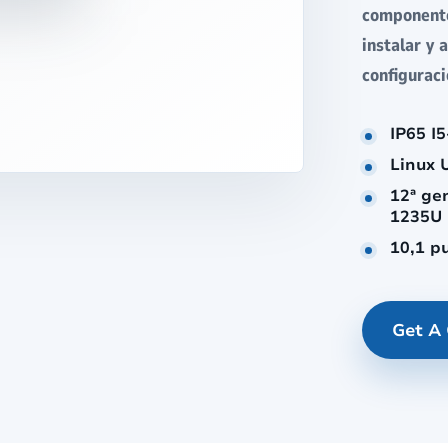
componente
instalar y
configurac
IP65 I
Linux 
12ª ge
1235U 
10,1 p
Get A