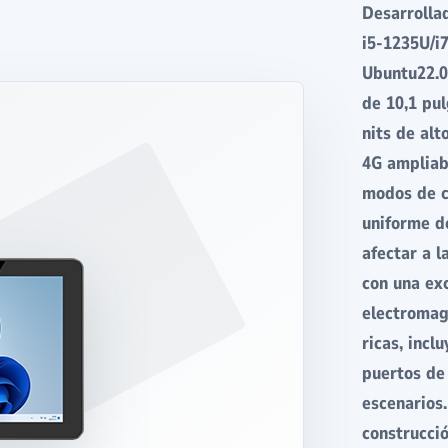
Desarrolla
i5-1235U/i
Ubuntu22.04
de 10,1 pu
nits de alt
4G ampliabl
modos de c
uniforme de
afectar a l
con una exc
electromag
ricas, inc
puertos de
escenarios.
construcci