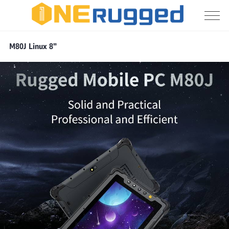
Tableta
M80J Linux 8”
rugosa
de
Linux