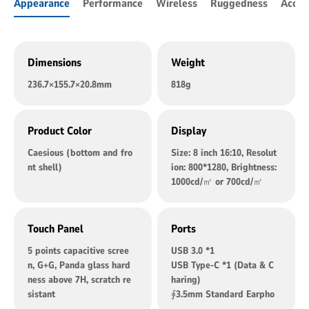
Appearance
Performance
Wireless
Ruggedness
Acces
Dimensions
Weight
236.7×155.7×20.8mm
818g
Product Color
Display
Caesious (bottom and fro
Size: 8 inch 16:10, Resolut
nt shell)
ion: 800*1280, Brightness:
1000cd/㎡ or 700cd/㎡
Touch Panel
Ports
5 points capacitive scree
USB 3.0 *1
n, G+G, Panda glass hard
USB Type-C *1 (Data & C
ness above 7H, scratch re
haring)
sistant
∮3.5mm Standard Earpho
ne jack *1