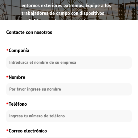
entornos exteriores extremos. Equipe a los
trabajadores de campo con dispositivos
confiables para inspecciones de red en
tiempo real, lectura automatizada de
Contacte con nosotros
medidores y mantenimiento de
infraestructura crítica.
Compañía
*
more
Nombre
*
Teléfono
*
Correo electrónico
*