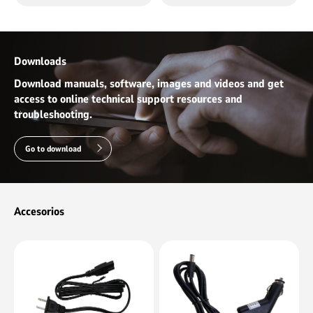
HDMI Mini *1
SIM card slot *1, TF card
slot *1
DC 19V3.42A *1
Downloads
12Pin Pogo Pin *1
Download manuals, software, images and videos and get
access to online technical support resources and
troubleshooting.
Go to download
Accesorios