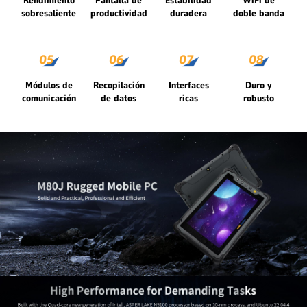
Rendimiento
Pantalla de
Estabilidad
WiFi de
sobresaliente
productividad
duradera
doble banda
Módulos de
Recopilación
Interfaces
Duro y
comunicación
de datos
ricas
robusto