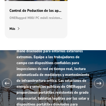
Control de Peduction de los aparatos electrodomésticos
Energía y Utilities
ONERugged M80J PC móvil resistente controla los procesos de fabricación de electrodomésticos
Las soluciones de energía y servicios públicos
Más
de ONERugged proporcionan portátiles
resistentes de grado empresarial, tabletas
legibles por la luz del sol y dispositivos de
mano diseñados para entornos exteriores
extremos. Equipe a los trabajadores de
campo con dispositivos confiables para
inspecciones de red en tiempo real, lectura
automatizada de medidores y mantenimiento
de infraestructura crítica. Las soluciones de
energía y servicios públicos de ONERugged
proporcionan portátiles resistentes de grado
empresarial, tabletas legibles por luz solar y
dispositivos portátiles diseñados para