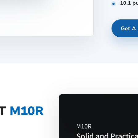
10,1 p
Get A
ET
M10R