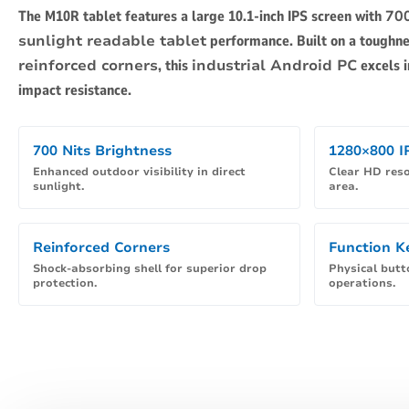
The M10R tablet features a large 10.1-inch IPS screen with
70
sunlight readable tablet
performance. Built on a toughne
reinforced corners
, this
industrial Android PC
excels i
impact resistance.
700 Nits Brightness
1280×800 I
Enhanced outdoor visibility in direct
Clear HD reso
sunlight.
area.
Reinforced Corners
Function K
Shock-absorbing shell for superior drop
Physical butto
protection.
operations.