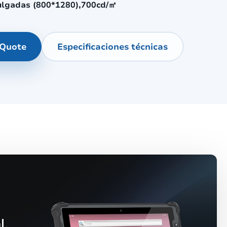
ulgadas (800*1280),700cd/㎡
 Quote
Especificaciones técnicas