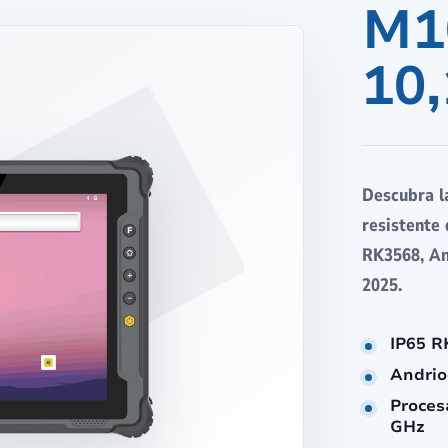
M1
10,
Descubra l
resistente 
RK3568, And
2025.
IP65 R
Andrio
Proces
GHz