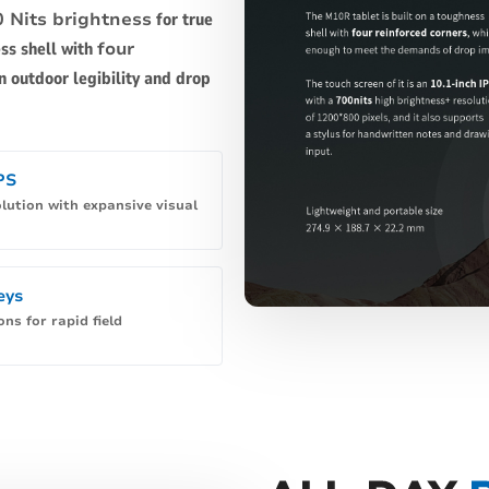
0 Nits brightness
for true
ss shell with
four
n outdoor legibility and drop
PS
lution with expansive visual
eys
ns for rapid field