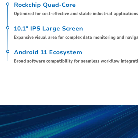
Rockchip Quad-Core
Optimized for cost-effective and stable industrial applications
10.1" IPS Large Screen
Expansive visual area for complex data monitoring and naviga
Android 11 Ecosystem
Broad software compatibility for seamless workflow integrat