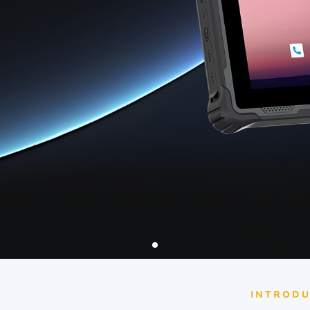
Terminal de Linux
id 6,56”
V12R Linux 10,1"
V80J Linux 8"
V10J Linux 10,1"
M80J Linux 8”
INTRODU