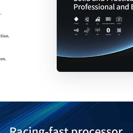
.
tion.
ion.