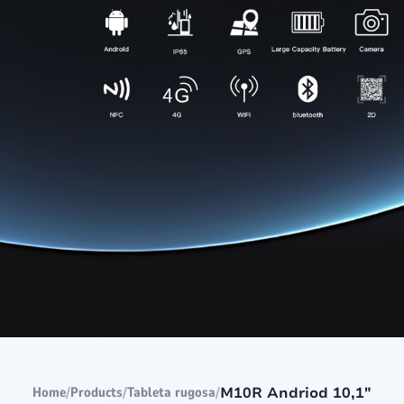
Al aire libre rugoso
Mano rugosa
T2 Ultra Android 10,95"
H68T Andro
P2 Pro Android 6,78"
T1 MAX Android 10,95"
T1 Android 8,68"
P1 Android 6,56"
/
/
/
M10R Andriod 10,1"
Home
Products
Tableta rugosa