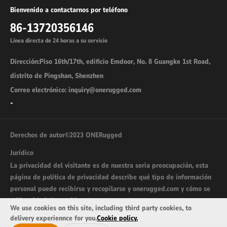
Bienvenido a contactarnos por teléfono
86-13720356146
Línea directa de 24 horas a su servicio
Dirección:Piso 16th/17th, edificio Emdoor, No. 8 Guangke 1st Road,
distrito de Pingshan, Shenzhen
Correo electrónico: inquiry@onerugged.com
-
Derechos de autor©2023 ONERugged
Jurídico
La privacidad del visitante es de nuestra seria preocupación, esta
página de política de privacidad describe qué tipo de información
personal puede recibirse y recopilarse y onerugged.com y cómo se
utilizará la información.
We use cookies on this site, including third party cookies, to
sitemap
delivery experiennce for you.
Cookie policy.